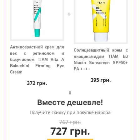
+
Антивозрастной крем для
Анти
Солнцезащитный крем с
век с ретинолом и
век
м с
ниацинамидом TIAM B3
бакучиолом TIAM Vita A
баку
IAM
Niacin Sunscreen SPF50+
Bakuchiol Firming Eye
Bak
PA ++++
Cream
Crea
395
грн.
372
грн.
=
Вместе дешевле!
Получите скидку при покупке набора
767 грн.
727
грн.