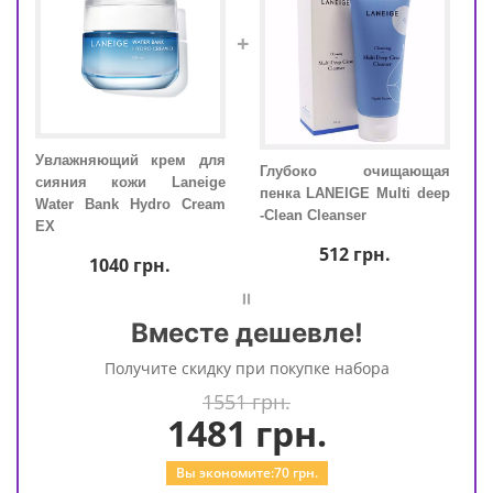
+
 для
Увлажняющий крем для
Глубоко очищающая
од и
сияния кожи Laneige
Увл
пенка LANEIGE Multi deep
ная
Water Bank Hydro Cream
сия
-Clean Cleanser
Lip
EX
Wate
ater
EX
512
грн.
1040
грн.
=
Вместе дешевле!
Получите скидку при покупке набора
1551 грн.
1481
грн.
Вы экономите:
70
грн.