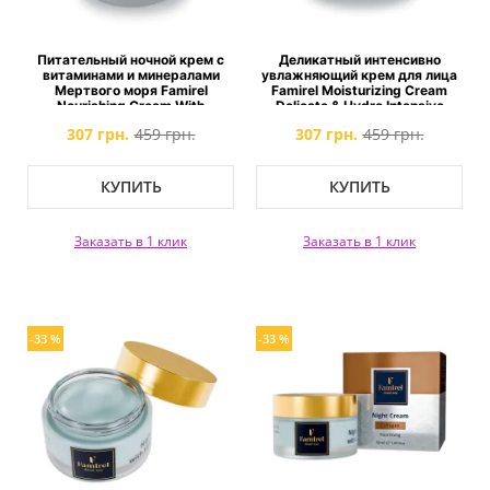
Питательный ночной крем с
Деликатный интенсивно
витаминами и минералами
увлажняющий крем для лица
Мертвого моря Famirel
Famirel Moisturizing Cream
Nourishing Cream With
Delicate & Hydro Intensive
Vitamins And Minerals
307 грн.
459 грн.
307 грн.
459 грн.
КУПИТЬ
КУПИТЬ
Заказать в 1 клик
Заказать в 1 клик
-33 %
-33 %