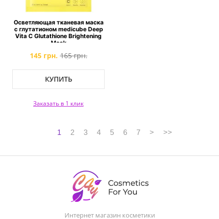
Осветляющая тканевая маска
с глутатионом medicube Deep
Vita C Glutathione Brightening
Mask
145 грн.
165 грн.
КУПИТЬ
Заказать в 1 клик
1
2
3
4
5
6
7
>
>>
Интернет магазин косметики