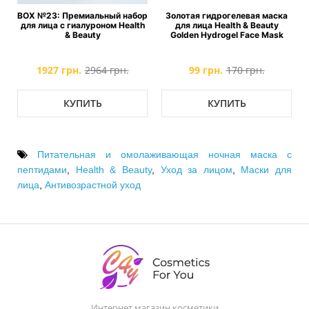
BOX №23: Премиальный набор
Золотая гидрогелевая маска
&
для лица с гиалуроном Health
для лица Health & Beauty
& Beauty
Golden Hydrogel Face Mask
1927 грн.
2964 грн.
99 грн.
170 грн.
КУПИТЬ
КУПИТЬ
Питательная и омолаживающая ночная маска с
пептидами
,
Health & Beauty
,
Уход за лицом
,
Маски для
лица
,
Антивозрастной уход
Интернет магазин косметики