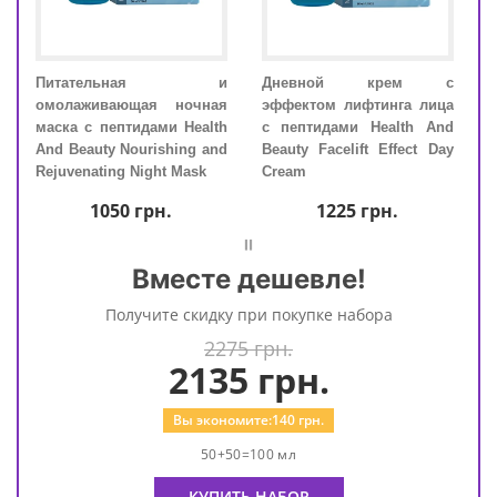
а с
Питательная и
Дневной крем с
Пи
а с
омолаживающая ночная
эффектом лифтинга лица
омо
and
маска с пептидами Health
с пептидами Health And
маск
acial
And Beauty Nourishing and
Beauty Facelift Effect Day
And 
Rejuvenating Night Mask
Cream
Reju
1050
грн.
1225
грн.
=
Вместе дешевле!
Получите скидку при покупке набора
2275 грн.
2135
грн.
Вы экономите:
140
грн.
50+50=100 мл
КУПИТЬ НАБОР