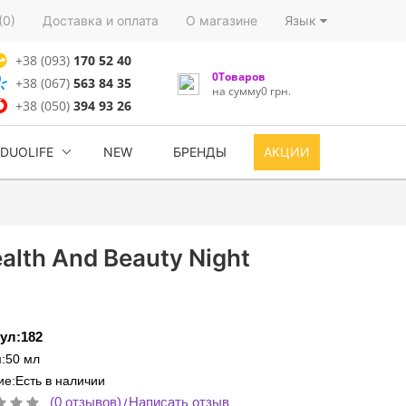
(0)
Доставка и оплата
О магазине
Язык
+38 (093)
170 52 40
0Товаров
+38 (067)
563 84 35
на сумму0 грн.
+38 (050)
394 93 26
DUOLIFE
NEW
БРЕНДЫ
АКЦИИ
lth And Beauty Night
ул:182
:50 мл
е:Есть в наличии
(0 отзывов)
Написать отзыв
/