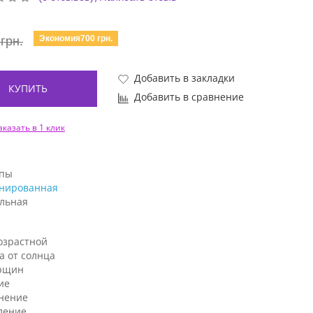
Экономия700 грн.
грн.
Добавить в закладки
КУПИТЬ
Добавить в сравнение
аказать в 1 клик
ипы
нированная
льная
озрастной
а от солнца
рщин
ие
нение
ление