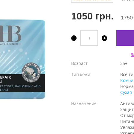
1050 грн.
1750 
З
Возраст
35+
Тип кожи
Все т
Комби
Норма
Сухая
Назначение
Антив
Защит
От мо
Питан
Увлаж
Укреп