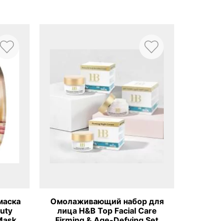
ающий набор для
Интенсивный ночной крем с
 Top Facial Care
коллагеном Health and Beauty
& Age-Defying Set
Intensive Collagen Night Crea