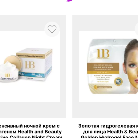
с
Золотая гидрогелевая маска
Омолажив
ty
для лица Health & Beauty
лица H&B
eam
Golden Hydrogel Face Mask
Firming 