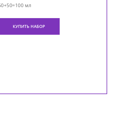
50+50=100 мл
КУПИТЬ НАБОР
Инт
ноч
And
Inte