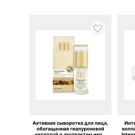
 сыворотка для лица,
Интенсивный ночной крем 
енная гиалуроновой
коллагеном Health and Beau
й и экстрактом икры
Intensive Collagen Night Cr