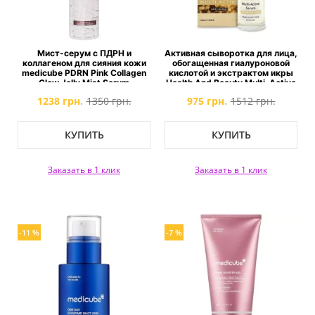
Мист-серум с ПДРН и
Активная сыворотка для лица,
коллагеном для сияния кожи
обогащенная гиалуроновой
medicube PDRN Pink Collagen
кислотой и экстрактом икры
Glow Jelly Mist Serum
Health And Beauty Multi-Active
Serum
1238 грн.
1350 грн.
975 грн.
1512 грн.
КУПИТЬ
КУПИТЬ
Заказать в 1 клик
Заказать в 1 клик
-11 %
-7 %