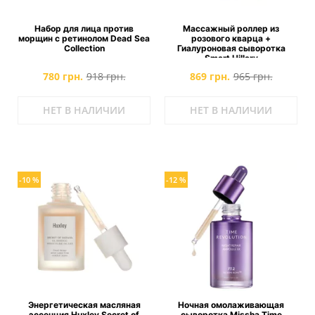
Набор для лица против
Массажный роллер из
морщин с ретинолом Dead Sea
розового кварца +
Collection
Гиалуроновая сыворотка
Smart Hillary
780 грн.
918 грн.
869 грн.
965 грн.
НЕТ В НАЛИЧИИ
НЕТ В НАЛИЧИИ
-10 %
-12 %
Энергетическая масляная
Ночная омолаживающая
эссенция Huxley Secret of
сыворотка Missha Time