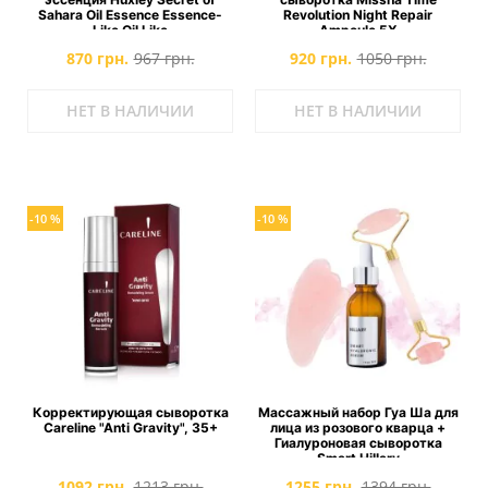
Sahara Oil Essence Essence-
Revolution Night Repair
Like Oil Like
Ampoule 5X
870 грн.
967 грн.
920 грн.
1050 грн.
НЕТ В НАЛИЧИИ
НЕТ В НАЛИЧИИ
-10 %
-10 %
Корректирующая сыворотка
Массажный набор Гуа Ша для
Careline "Anti Gravity", 35+
лица из розового кварца +
Гиалуроновая сыворотка
Smart Hillary
1092 грн.
1213 грн.
1255 грн.
1394 грн.