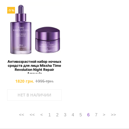
-9 %
Антивозрастной набор ночных
средств для лица Missha Time
Revolution Night Repair
Ampoule
1820 грн.
1995 грн.
НЕТ В НАЛИЧИИ
<<
<<
<
1
2
3
4
5
6
7
>
>>