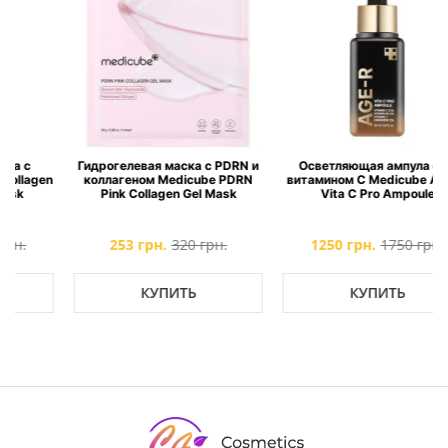
Гидрогелевая маска с PDRN и
Осветляющая ампула с 21
n
коллагеном Medicube PDRN
витамином C Medicube AGE-R
Pink Collagen Gel Mask
Vita C Pro Ampoule
253 грн.
320 грн.
1250 грн.
1750 грн.
КУПИТЬ
КУПИТЬ