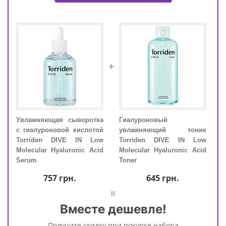
+
для
Увлажняющая сыворотка
Гиалуроновый
Увл
ния
с гиалуроновой кислотой
увлажняющий тоник
с ги
Low
Torriden DIVE IN Low
Torriden DIVE IN Low
Tor
Acid
Molecular Hyaluronic Acid
Molecular Hyaluronic Acid
Mole
Serum
Toner
Ser
757
грн.
645
грн.
=
Вместе дешевле!
Получите скидку при покупке набора