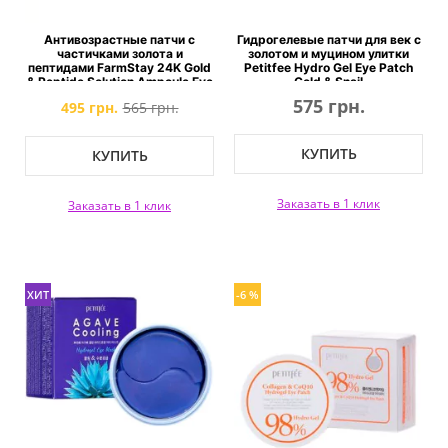
Антивозрастные патчи с
Гидрогелевые патчи для век с
частичками золота и
золотом и муцином улитки
пептидами FarmStay 24K Gold
Petitfee Hydro Gel Eye Patch
& Peptide Solution Ampoule Eye
Gold & Snail
Patch
575 грн.
495 грн.
565 грн.
КУПИТЬ
КУПИТЬ
Заказать в 1 клик
Заказать в 1 клик
ХИТ
-6 %