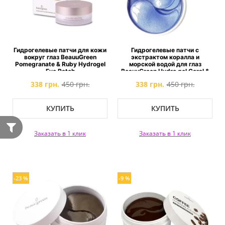
Гидрогелевые патчи для кожи
Гидрогелевые патчи с
вокруг глаз BeauuGreen
экстрактом коралла и
Pomegranate & Ruby Hydrogel
морской водой для глаз
Eye Patch
BeauuGreen Hydro gel Coral &
Aqua Eye Patch
338 грн.
450 грн.
338 грн.
450 грн.
КУПИТЬ
КУПИТЬ
Заказать в 1 клик
Заказать в 1 клик
-23 %
-9 %