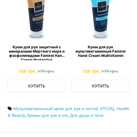
Крем для рук защитный с
Крем для рук
минералами Мертвого моря и
мультивитаминный Famirel
фосфолипидами Famirel Hand
Hand Cream Multivitamin
Cream Protective
138 грн.
179 грн.
138 грн.
179 грн.
КУПИТЬ
КУПИТЬ
Мультивитаминный крем для рук и ногтей (РОЗА)
,
Health
& Beauty
,
Кремы для рук и ног
,
Для душа и тела