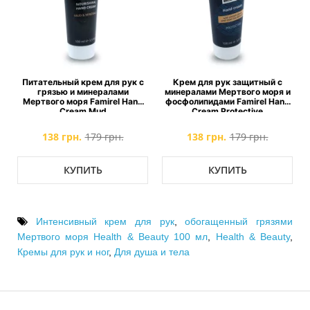
ем для рук с
Крем для рук защитный с
Крем для рук
нералами
минералами Мертвого моря и
мультивитаминный F
Famirel Hand
фосфолипидами Famirel Hand
Hand Cream Multivi
Mud
Cream Protective
79 грн.
138 грн.
179 грн.
138 грн.
179 г
ТЬ
КУПИТЬ
КУПИТЬ
Интенсивный крем для рук
,
обогащенный грязями
Мертвого моря Health & Beauty 100 мл
,
Health & Beauty
,
Кремы для рук и ног
,
Для душа и тела