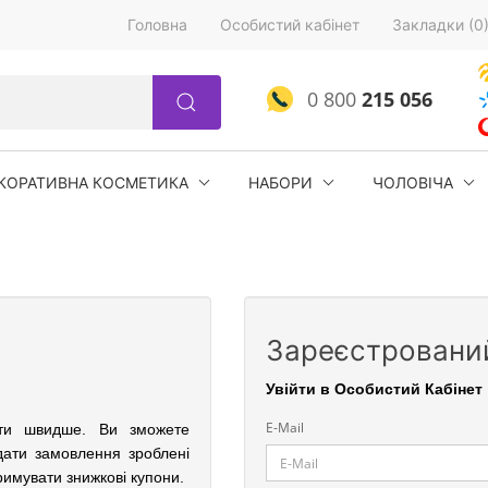
Головна
Особистий кабінет
Закладки (0
0 800
215 056
КОРАТИВНА КОСМЕТИКА
НАБОРИ
ЧОЛОВІЧА
Зареєстрований
Увійти в Особистий Кабінет
E-Mail
ати швидше. Ви зможете
дати замовлення зроблені
римувати знижкові купони.