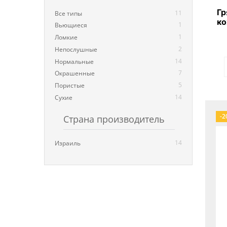
Гр
11
Все типы
ко
1
Вьющиеся
1
Ломкие
2
Непослушные
14
Нормальные
7
Окрашенные
5
Пористые
14
Сухие
-2
Страна производитель
14
Израиль