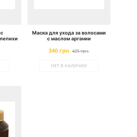
 с
Маска для ухода за волосами
блепихи
с маслом аргании
atment
марокканской Health And
340 грн.
ca Oil
Beauty Moroccan Argan Oil
.
425 грн.
Hair Mask
НЕТ В НАЛИЧИИ