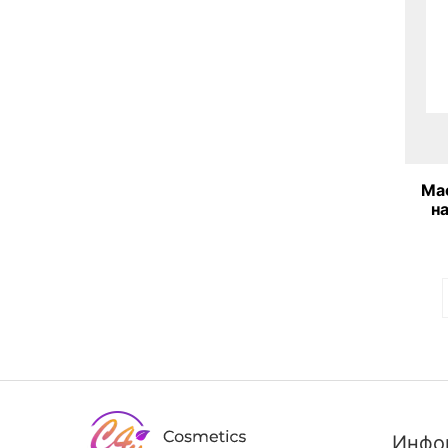
Мас
н
An
Инфо