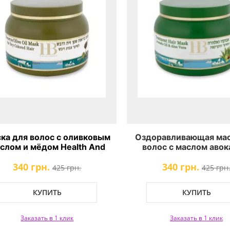
ка для волос с оливковым
Оздоравливающая мас
слом и мёдом Health And
волос с маслом авок
auty Olive Oil & Honey Hair
алоэ Health & Bea
340 грн.
340 грн.
Mask
425 грн.
425 грн
КУПИТЬ
КУПИТЬ
Заказать в 1 клик
Заказать в 1 клик