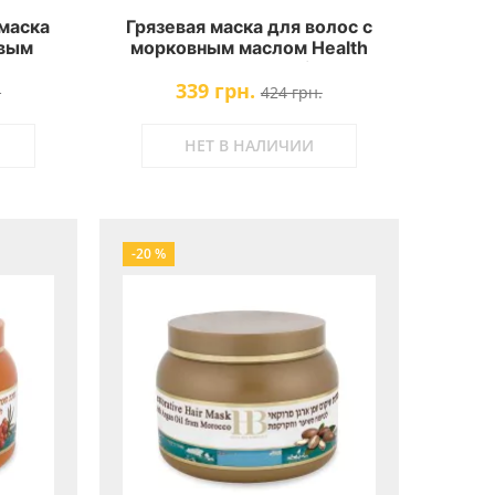
маска
Грязевая маска для волос с
овым
морковным маслом Health
и
And Beauty Carrot Oil & Mud
339 грн.
Beauty
Hair Mask
.
424 грн.
НЕТ В НАЛИЧИИ
-20 %