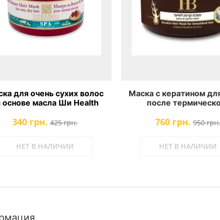
ка для очень сухих волос
Маска с кератином дл
а основе масла Ши Health
после термическо
d Beauty Shea Butter Hair
воздействия Health
340 грн.
760 грн.
Mask
Beauty Keratin Hair
425 грн.
950 грн
НЕТ В НАЛИЧИИ
НЕТ В НАЛИЧИИ
рмация