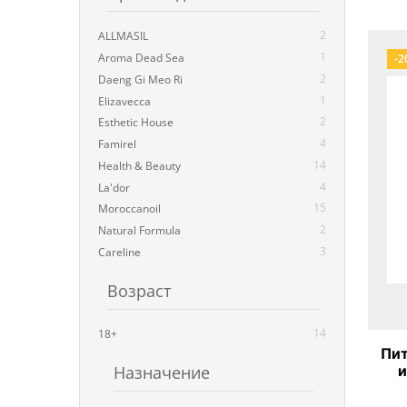
2
ALLMASIL
1
Aroma Dead Sea
-2
2
Daeng Gi Meo Ri
1
Elizavecca
2
Esthetic House
4
Famirel
14
Health & Beauty
4
La'dor
15
Moroccanoil
2
Natural Formula
3
Careline
Возраст
14
18+
Пит
Назначение
и
Ол