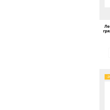
Ле
гря
A
-2