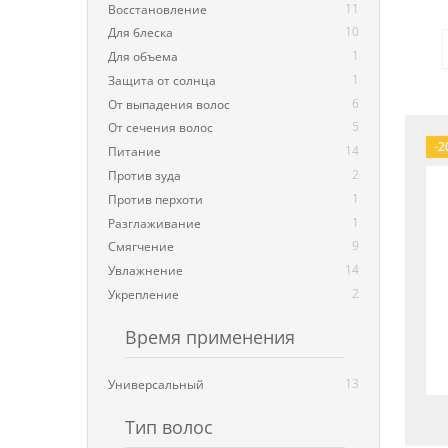
11
Восстановление
10
Для блеска
1
Для объема
1
Защита от солнца
6
От выпадения волос
5
От сечения волос
-2
14
Питание
2
Против зуда
1
Против перхоти
1
Разглаживание
9
Смягчение
14
Увлажнение
2
Укрепление
Время применения
13
Универсальный
Тип волос