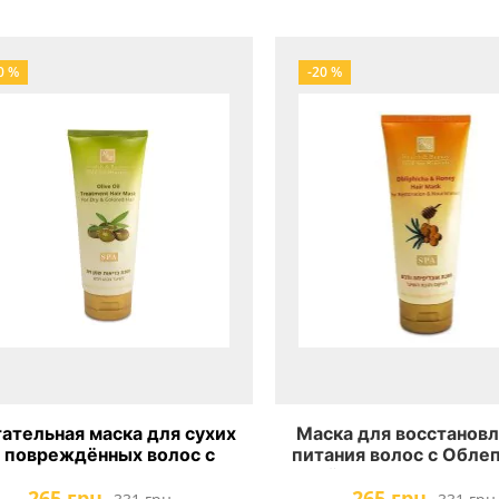
0 %
-20 %
ательная маска для сухих
Маска для восстановл
 повреждённых волос с
питания волос с Обле
ивковым маслом Health &
Мёдом Health And B
265 грн.
265 грн.
Beauty
Obliphicha & Honey Ha