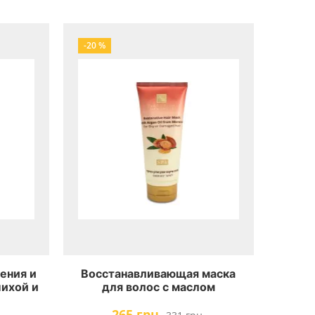
-20 %
ения и
Восстанавливающая маска
пихой и
для волос с маслом
eauty
Марокканской Aрганы для
265 грн.
ir Mask
сухих и поврежденных волос