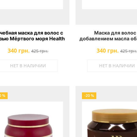
чебная маска для волос с
Маска для волос
зью Мёртвого моря Health
добавлением масла о
nd Beauty Treatment Hair
Health And Beauty Tre
340 грн.
340 грн.
Mask With Dead Sea Mud
Hair Mask With Obliphi
425 грн.
425 грн
НЕТ В НАЛИЧИИ
НЕТ В НАЛИЧИИ
0 %
-20 %