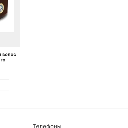
я волос
го
 And
 Mask
.
Телефоны