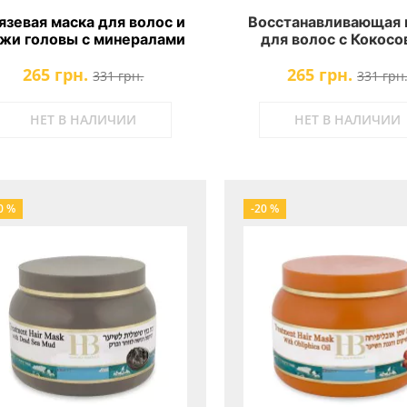
язевая маска для волос и
Восстанавливающая 
жи головы с минералами
для волос с Кокос
Мертвого моря Health &
маслом Питание 
265 грн.
265 грн.
Beauty
Укрепление Health & 
331 грн.
331 грн
НЕТ В НАЛИЧИИ
НЕТ В НАЛИЧИИ
0 %
-20 %