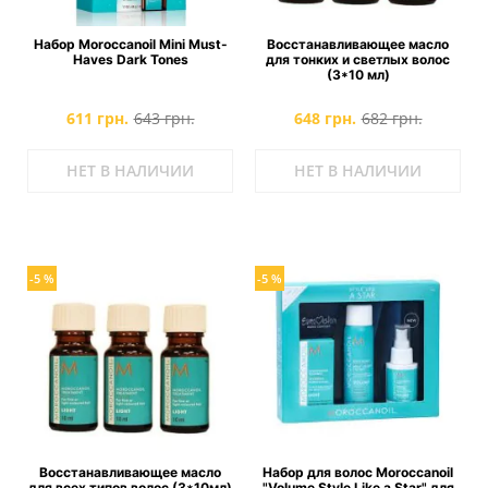
Набор Moroccanoil Mini Must-
Восстанавливающее масло
Haves Dark Tones
для тонких и светлых волос
(3*10 мл)
611 грн.
643 грн.
648 грн.
682 грн.
НЕТ В НАЛИЧИИ
НЕТ В НАЛИЧИИ
-5 %
-5 %
Восстанавливающее масло
Набор для волос Moroccanoil
для всех типов волос (3*10мл)
"Volume Style Like a Star" для