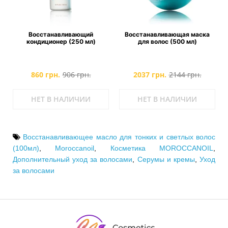
ь
Восстанавливающий
Восстанавливающая маска
кондиционер (250 мл)
для волос (500 мл)
860 грн.
906 грн.
2037 грн.
2144 грн.
НЕТ В НАЛИЧИИ
НЕТ В НАЛИЧИИ
Восстанавливающее масло для тонких и светлых волос
(100мл)
,
Moroccanoil
,
Косметика MOROCCANOIL
,
Дополнительный уход за волосами
,
Серумы и кремы
,
Уход
за волосами