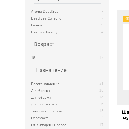
2
Aroma Dead Sea
2
Dead Sea Collection
-3
9
Famirel
4
Health & Beauty
Возраст
17
18+
Назначение
51
Восстановление
38
Для блеска
14
Для объема
6
Для роста волос
15
Защита от солнца
Ша
му
4
Освежает
лай
17
От выпадения волос