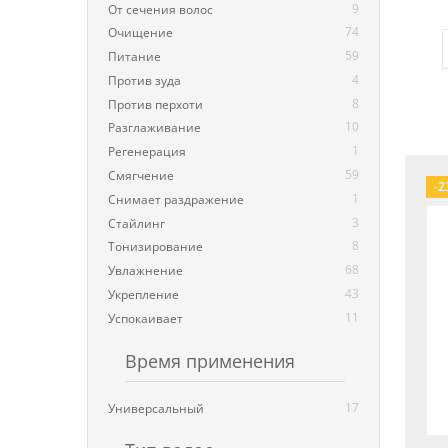
9
От сечения волос
74
Очищение
59
Питание
4
Против зуда
8
Против перхоти
10
Разглаживание
1
Регенерация
59
Смягчение
-2
1
Снимает раздражение
3
Стайлинг
8
Тонизирование
68
Увлажнение
43
Укрепление
11
Успокаивает
Время применения
17
Универсальный