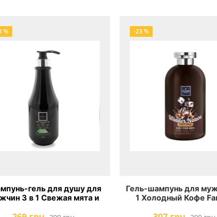
3 %
-23 %
мпунь-гель для душу для
Гель-шампунь для муж
жчин 3 в 1 Свежая мята и
1 Холодный Кофе Fa
м Famirel Men Shower Gel
Wonder Nature Iced C
269 грн.
307 грн.
3 In 1