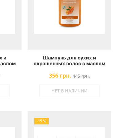
х и
Шампунь для сухих и
маслом
окрашенных волос с маслом
uty Sea
облепихи Health & Beauty Sea
356 грн.
 Dry &
Buckthorn Shampoo for Dry &
.
445 грн.
Colored Hair
НЕТ В НАЛИЧИИ
-15 %