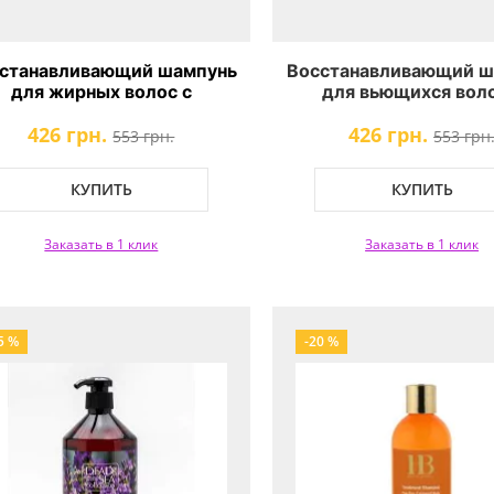
станавливающий шампунь
Восстанавливающий ш
для жирных волос с
для вьющихся воло
кстрактом черной икры
экстрактом черной 
426 грн.
426 грн.
amirel Black Caviar Hair-
Famirel Black Caviar 
553 грн.
553 грн
Repair Shampoo
Repair Shampoo for Cur
КУПИТЬ
КУПИТЬ
Заказать в 1 клик
Заказать в 1 клик
5 %
-20 %