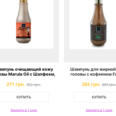
мпунь очищающий кожу
Шампунь для жирной
овы Marula Oil c Шалфеем,
головы с кофеином F
Розмарином и Лавандой
Caffeine Shampo
271 грн.
284 грн.
Famirel Hygienic Scalp
352 грн.
369 грн
Cleansing Shampoo with
Marula
КУПИТЬ
КУПИТЬ
Заказать в 1 клик
Заказать в 1 клик