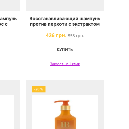
ампунь
Восстанавливающий шампунь
с с
против перхоти с экстрактом
икры
черной икры Famirel Black
426 грн.
Hair-
Caviar Hair-Repair Anti-
.
553 грн.
ly Hair
Dandruff Treatment Shampoo
КУПИТЬ
Заказать в 1 клик
-20 %