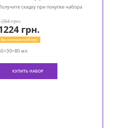
Получите скидку при покупке набора
1284 грн.
1224
грн.
Вы экономите:
60
грн.
50+30=80 мл
КУПИТЬ НАБОР
Дне
крем
Crea