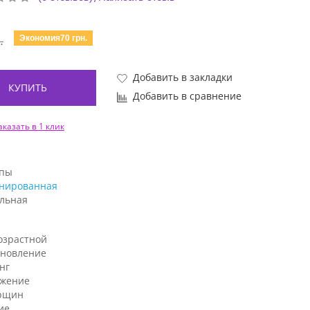
Экономия70 грн.
.
Добавить в закладки
КУПИТЬ
Добавить в сравнение
аказать в 1 клик
ипы
нированная
льная
озрастной
ановление
нг
жение
рщин
ие