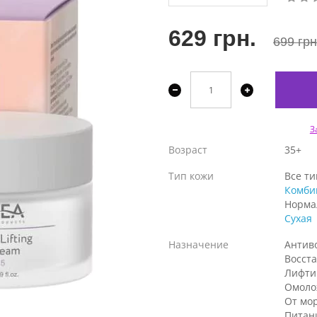
629 грн.
699 грн
З
Возраст
35+
Тип кожи
Все т
Комби
Норма
Сухая
Назначение
Антив
Восст
Лифти
Омоло
От мо
Питан