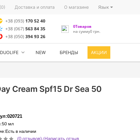
(0)
Доставка и оплата
О магазине
Язык
+38 (093)
170 52 40
0Товаров
+38 (067)
563 84 35
на сумму0 грн.
+38 (050)
394 93 26
DUOLIFE
NEW
БРЕНДЫ
АКЦИИ
ay Cream Spf15 Dr Sea 50
ул:020721
:50 мл
е:Есть в наличии
(0 отзывов)
Написать отзыв
/