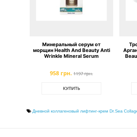
м от
Тройной активный крем с
Крем
uty Anti
Аргановым маслом Health And
с пе
erum
Beauty Triple Active Argan Oil
Cream
461 грн.
н.
576 грн.
КУПИТЬ
Дневной коллагеновый лифтинг-крем Dr.Sea Collage