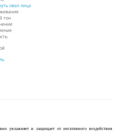
нуть овал лица
аживание
й тон
нение
ление
ость
ой
ль
вно увлажняет и защищает от негативного воздействия