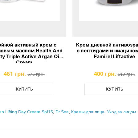
 дневной антивозрастной
Антивозрастной крем
птидами и ниациномидом
кожи вокруг глаз Famirel
Famirel Liftactive
Aging Eye Cream
400 грн.
446 грн.
519 грн.
579 грн.
КУПИТЬ
КУПИТЬ
n Lifting Day Cream Spf15
,
Dr.Sea
,
Кремы для лица
,
Уход за лицом