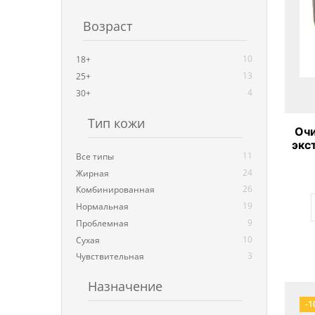
Возраст
10
18+
13
25+
4
30+
Тип кожи
Очи
экс
11
Все типы
24
Жирная
26
Комбинированная
19
Нормальная
9
Проблемная
10
Сухая
3
Чувствительная
Назначение
-1