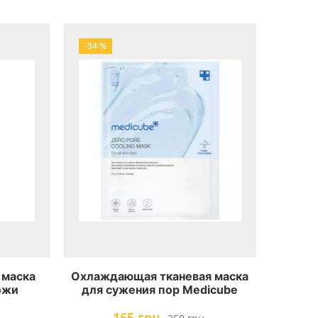
-34 %
 маска
Охлаждающая тканевая маска
ожи
для сужения пор Medicube
ution
Zero Pore Cooling Mask
165 грн.