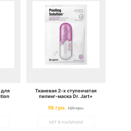
 для
Тканевая 2-х ступенчатая
tion
пилинг-маска Dr. Jart+
 Pearl
Dermask Ultra Jet Peeling
98 грн.
Solution
109 грн.
НЕТ В НАЛИЧИИ