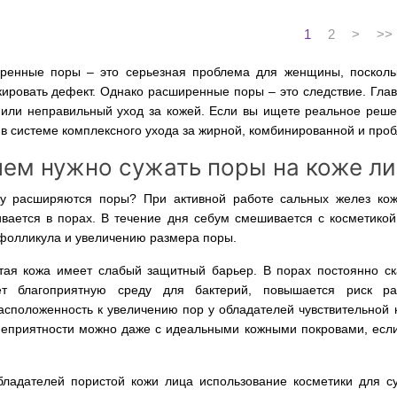
1
2
>
>>
ренные поры – это серьезная проблема для женщины, посколь
кировать дефект. Однако расширенные поры – это следствие. Гл
 или неправильный уход за кожей. Если вы ищете реальное реше
в системе комплексного ухода за жирной, комбинированной и про
ем нужно сужать поры на коже л
у расширяются поры? При активной работе сальных желез ко
ивается в порах. В течение дня себум смешивается с косметикой
 фолликула и увеличению размера поры.
тая кожа имеет слабый защитный барьер. В порах постоянно ска
ет благоприятную среду для бактерий, повышается риск ра
асположенность к увеличению пор у обладателей чувствительной к
неприятности можно даже с идеальными кожными покровами, если
бладателей пористой кожи лица использование косметики для с