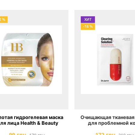
2 %
ХИТ
-18 %
лотая гидрогелевая маска
Очищающая тканевая
ля лица Health & Beauty
для проблемной к
lden Hydrogel Face Mask
Dr.Jart+ Clearing Sol
99 грн.
172 грн.