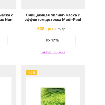
аска с
Очищающая пилинг-маска с
ax Noni
эффектом детокса Medi-Peel
k
Herbal Peel Tox Wash Off Type
608 грн.
Cream Mask
.
675 грн.
КУПИТЬ
Заказать в 1 клик
-10 %