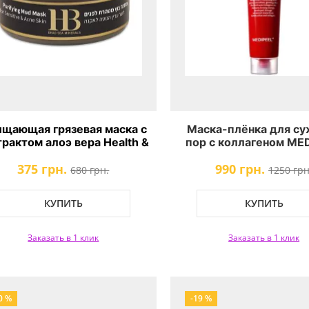
щающая грязевая маска с
Маска-плёнка для су
трактом алоэ вера Health &
пор с коллагеном ME
Beauty
Red Lacto Collagen Wr
375 грн.
990 грн.
Mask
680 грн.
1250 грн
КУПИТЬ
КУПИТЬ
Заказать в 1 клик
Заказать в 1 клик
0 %
-19 %