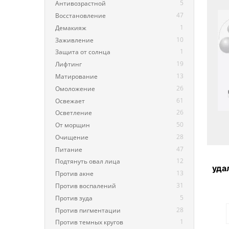
5
Антивозрастной
47
Восстановление
1
Демакияж
10
Заживление
1
Защита от солнца
19
Лифтинг
13
Матирование
26
Омоложение
61
Освежает
26
Осветление
50
От морщин
28
Очищение
47
Питание
12
Подтянуть овал лица
уда
13
Против акне
B
31
Против воспалений
5
Против зуда
28
Против пигментации
1
Против темных кругов