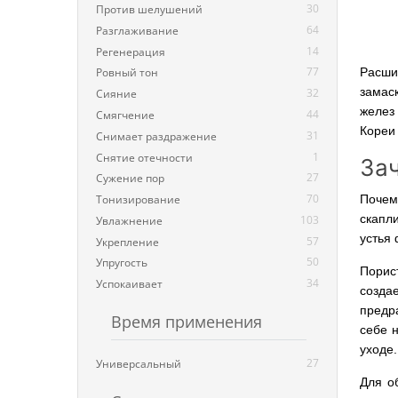
30
Против шелушений
64
Разглаживание
14
Регенерация
77
Расши
Ровный тон
замас
32
Сияние
желез
44
Смягчение
Кореи 
31
Снимает раздражение
1
Снятие отечности
Зач
27
Сужение пор
70
Почем
Тонизирование
скапл
103
Увлажнение
устья
57
Укрепление
50
Упругость
Порис
34
Успокаивает
созда
предр
Время применения
себе 
уходе.
27
Универсальный
Для о