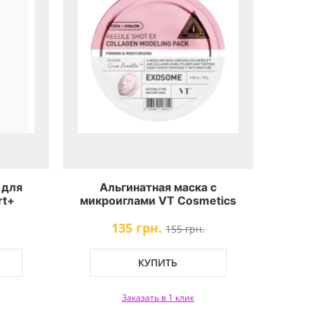
 для
Альгинатная маска с
rt+
микроиглами VT Cosmetics
n
Reedle Shot EX Collagen
135 грн.
Modeling Pack
155 грн.
КУПИТЬ
Заказать в 1 клик