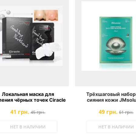
Локальная маска для
Трёхшаговый набор
ления чёрных точек Ciracle
сияния кожи JMsolu
lackhead Off Cotton Mask
Marine Luminous Black
41 грн.
49 грн.
Balancing Mask
45 грн.
61 грн.
НЕТ В НАЛИЧИИ
НЕТ В НАЛИЧИИ