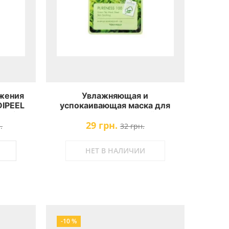
жения
Увлажняющая и
DIPEEL
успокаивающая маска для
apping
лица с экстрактом зелёного
29 грн.
чая Tony Moly Pureness 100
.
32 грн.
Green Tea Mask Sheet
НЕТ В НАЛИЧИИ
-10 %