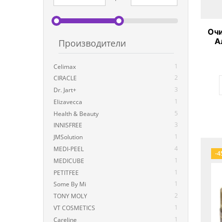
Очи
А
Производители
1
Celimax
2
CIRACLE
3
Dr. Jart+
1
Elizavecca
5
Health & Beauty
3
INNISFREE
1
JMSolution
4
MEDI-PEEL
-4
1
MEDICUBE
1
PETITFEE
1
Some By Mi
2
TONY MOLY
1
VT COSMETICS
1
Careline