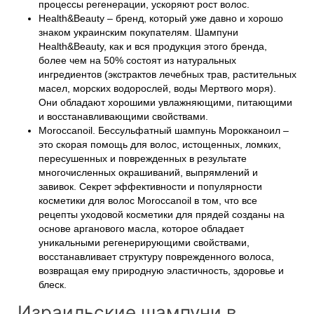
процессы регенерации, ускоряют рост волос.
Health&Beauty – бренд, который уже давно и хорошо
знаком украинским покупателям. Шампуни
Health&Beauty, как и вся продукция этого бренда,
более чем на 50% состоят из натуральных
ингредиентов (экстрактов лечебных трав, растительных
масел, морских водорослей, воды Мертвого моря).
Они обладают хорошими увлажняющими, питающими
и восстанавливающими свойствами.
Moroccanoil. Бессульфатный шампунь Морокканоил –
это скорая помощь для волос, истощенных, ломких,
пересушенных и поврежденных в результате
многочисленных окрашиваний, выпрямлений и
завивок. Секрет эффективности и популярности
косметики для волос Moroccanoil в том, что все
рецепты уходовой косметики для прядей созданы на
основе арганового масла, которое обладает
уникальными регенерирующими свойствами,
восстанавливает структуру поврежденного волоса,
возвращая ему природную эластичность, здоровье и
блеск.
Израильские шампуни в