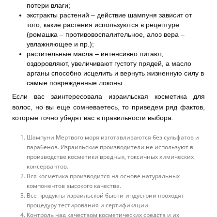
потери влаги;
экстракты растений – действие шампуня зависит от
того, какие растения используются в рецептуре
(ромашка – противовоспалительное, алоэ вера –
увлажняющее и пр.);
растительные масла – интенсивно питают,
оздоровляют, увеличивают густоту прядей, а масло
арганы способно исцелить и вернуть жизненную силу в
самые поврежденные локоны.
Если вас заинтересовала израильская косметика для
волос, но вы еще сомневаетесь, то приведем ряд фактов,
которые точно убедят вас в правильности выбора:
Шампуни Мертвого моря изготавливаются без сульфатов и
парабенов. Израильские производители не используют в
производстве косметики вредных, токсичных химических
консервантов.
Вся косметика производится на основе натуральных
компонентов высокого качества.
Все продукты израильской бьюти-индустрии проходят
процедуру тестирования и сертификации.
Контроль над качеством косметических средств и их