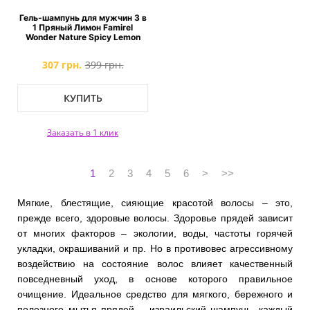
Гель-шампунь для мужчин 3 в
1 Пряный Лимон Famirel
Wonder Nature Spicy Lemon
307 грн.
399 грн.
КУПИТЬ
Заказать в 1 клик
1
2
3
4
5
6
>
>>
Мягкие, блестящие, сияющие красотой волосы – это,
прежде всего, здоровые волосы. Здоровье прядей зависит
от многих факторов – экологии, воды, частоты горячей
укладки, окрашиваний и пр. Но в противовес агрессивному
воздействию на состояние волос влияет качественный
повседневный уход, в основе которого правильное
очищение. Идеальное средство для мягкого, бережного и
полезного мытья прядей – израильский шампунь, каждый