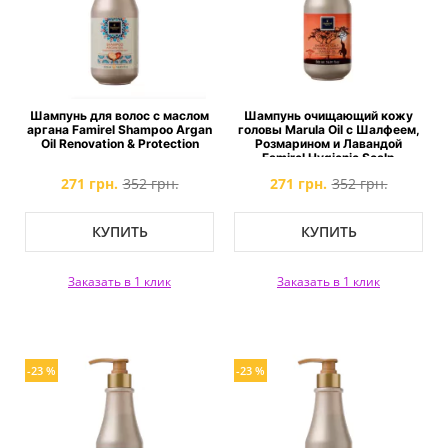
Шампунь для волос с маслом
Шампунь очищающий кожу
аргана Famirel Shampoo Argan
головы Marula Oil c Шалфеем,
Oil Renovation & Protection
Розмарином и Лавандой
Famirel Hygienic Scalp
Cleansing Shampoo with Marula
271 грн.
352 грн.
271 грн.
352 грн.
КУПИТЬ
КУПИТЬ
Заказать в 1 клик
Заказать в 1 клик
-23 %
-23 %