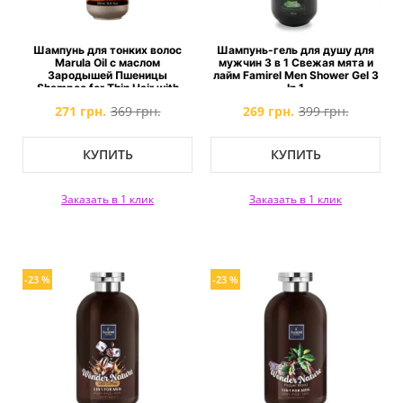
Шампунь для тонких волос
Шампунь-гель для душу для
Marula Oil с маслом
мужчин 3 в 1 Свежая мята и
Зародышей Пшеницы
лайм Famirel Men Shower Gel 3
Shampoo for Thin Hair with
In 1
Marula & Wheat Germ Oils
271 грн.
369 грн.
269 грн.
399 грн.
КУПИТЬ
КУПИТЬ
Заказать в 1 клик
Заказать в 1 клик
-23 %
-23 %