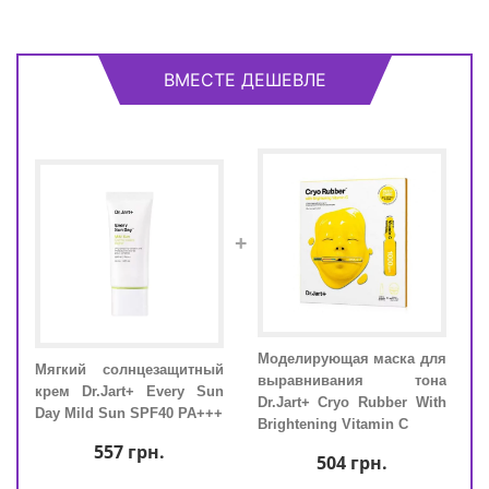
ВМЕСТЕ ДЕШЕВЛЕ
+
для
Моделирующая маска для
Мягкий солнцезащитный
дой
выравнивания тона
Мяг
крем Dr.Jart+ Every Sun
icro
Dr.Jart+ Cryo Rubber With
крем
Day Mild Sun SPF40 PA+++
sse
Brightening Vitamin C
Day 
557
грн.
504
грн.