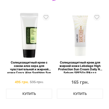
Солнцезащитный крем с
Солнцезащитный крем для
а
соком алоэ вера для
жирной кожи Lebelage High
чувствительной и жирной
Protection Sun Cream Daily No
кожи Cosrx Aloe Soothing Sun
Sebum SPF50+/PA+++
Cream SPF50+ PA+++
165 грн.
495 грн.
595 грн.
КУПИТЬ
КУПИТЬ