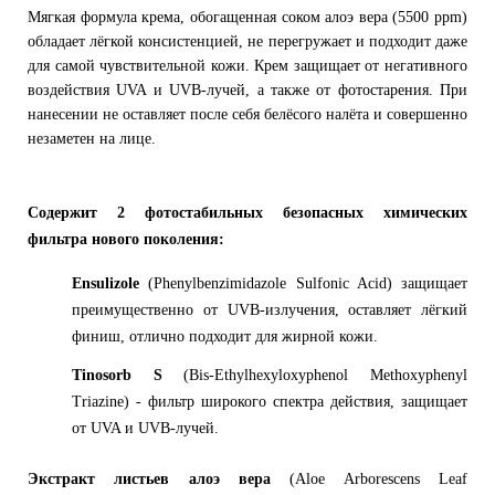
Мягкая формула крема, обогащенная соком алоэ вера (5500 ppm)
обладает лёгкой консистенцией, не перегружает и подходит даже
для самой чувствительной кожи. Крем защищает от негативного
воздействия UVA и UVB-лучей, а также от фотостарения. При
нанесении не оставляет после себя белёсого налёта и совершенно
незаметен на лице.
Содержит 2 фотостабильных безопасных химических
фильтра нового поколения:
Ensulizole
(Phenylbenzimidazole Sulfonic Acid) защищает
преимущественно от UVB-излучения, оставляет лёгкий
финиш, отлично подходит для жирной кожи.
Tinosorb S
(Bis-Ethylhexyloxyphenol Methoxyphenyl
Triazine) - фильтр широкого спектра действия, защищает
от UVA и UVB-лучей.
Экстракт листьев алоэ вера
(Aloe Arborescens Leaf