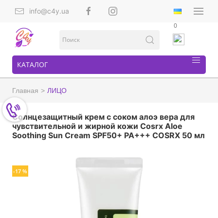
info@c4y.ua
0
КАТАЛОГ
Главная
ЛИЦО
Солнцезащитный крем с соком алоэ вера для
чувствительной и жирной кожи Cosrx Aloe
Soothing Sun Cream SPF50+ PA+++ COSRX 50 мл
-17 %