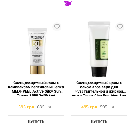
Солнцезащитный крем с
Солнцезащитный крем с
комплексом пептидов и шёлка
соком алоэ вера для
d
MEDI-PEEL Active Silky Sun
чувствительной и жирной
Cream SPF50+PA+++
кожи Cosrx Aloe Soothing Sun
Cream SPF50+ PA+++
595 грн.
686 грн.
495 грн.
595 грн.
КУПИТЬ
КУПИТЬ