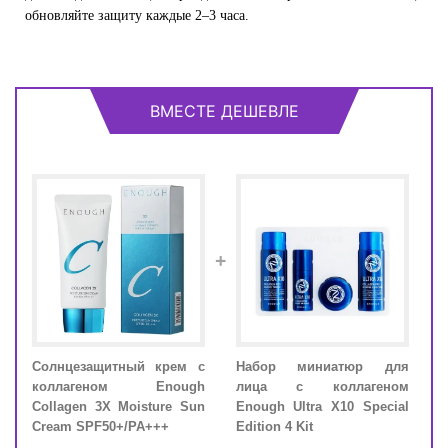
обновляйте защиту каждые 2–3 часа.
ВМЕСТЕ ДЕШЕВЛЕ
+
для
Солнцезащитный крем с
Набор миниатюр для
Сол
ами
коллагеном Enough
лица с коллагеном
кол
cial
Collagen 3X Moisture Sun
Enough Ultra X10 Special
Coll
Cream SPF50+/PA+++
Edition 4 Kit
Crea