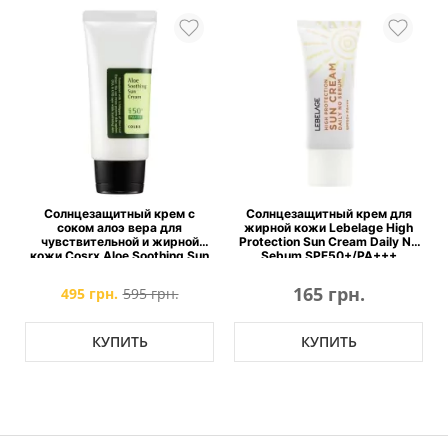
Солнцезащитный крем с
Солнцезащитный крем для
соком алоэ вера для
жирной кожи Lebelage High
g
чувствительной и жирной
Protection Sun Cream Daily No
A
кожи Cosrx Aloe Soothing Sun
Sebum SPF50+/PA+++
Cream SPF50+ PA+++
165 грн.
495 грн.
595 грн.
КУПИТЬ
КУПИТЬ