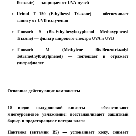
Benzoate)
— защищает от UVA-лучей
Uvinul T 150 (Ethylhexyl Triazone)
— обеспечивает
защиту от UVB-излучения
Tinosorb S (Bis-Ethylhexyloxyphenol Methoxyphenyl
Triazine)
— фильтр широкого спектра UVA и UVB
Tinosorb M (Methylene Bis-Benzotriazolyl
Tetramethylbutylphenol)
— поглощает и отражает
ультрафиолет
Основные действующие компоненты
10 видов гиалуроновой кислоты
— обеспечивают
многоуровневое увлажнение: восстанавливают защитный
барьер и предотвращают потерю влаги.
Пантенол (витамин B5)
— успокаивает кожу, снимает