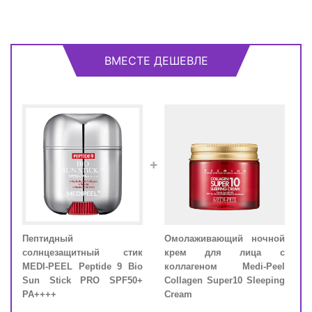
ВМЕСТЕ ДЕШЕВЛЕ
+
Пептидный
Омолаживающий ночной
Пеп
м с
солнцезащитный стик
крем для лица с
сол
EEL
MEDI-PEEL Peptide 9 Bio
коллагеном Medi-Peel
MEDI
eam
Sun Stick PRO SPF50+
Collagen Super10 Sleeping
Sun
PA++++
Cream
PA+