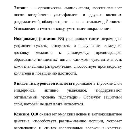
Эктоин
— органическая аминокислота, восстанавливает
после воздействия ультрафиолета и других внешних
раздражителей, обладает противовоспалительным действием.
Успокаивает и смягчает кожу, уменьшает покраснение.
Ниацинамид (витамин B3)
увеличивает синтез церамидов,
устраняет сухость, стянутость и шелушение. Замедляет
доставку меланина к эпидермису, предотвращает
образование пигментнх пятен. Снижает чувствительность
кожи к внешним раздражителям, способствует производству
коллагена и повышению плотности.
8 видов гиалуроновой кислоты
проникают в глубокие слои
эпидермиса, активно увлажняют, поддерживают
оптимальный уровень гидратации. Образуют защитный
слой, который не даёт влаге испариться.
Коэнзим Q10
оказывает омолаживающее и антиоксидантное
действие, способствует разглаживанию морщин, ускоряет
регенерацию и синтез коллагеновых волокон в клетках.