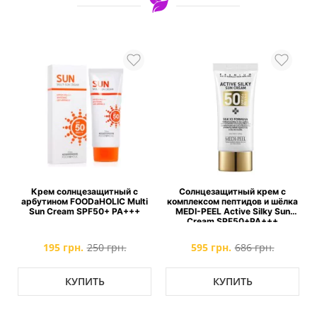
Крем солнцезащитный с
Солнцезащитный крем с
арбутином FOODaHOLIC Multi
комплексом пептидов и шёлка
d
Sun Cream SPF50+ PA+++
MEDI-PEEL Active Silky Sun
Cream SPF50+PA+++
195 грн.
250 грн.
595 грн.
686 грн.
КУПИТЬ
КУПИТЬ