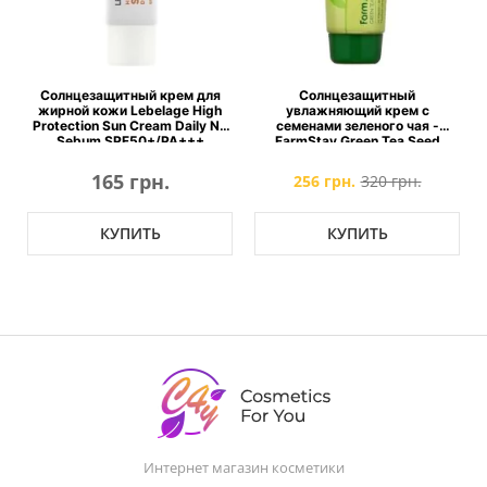
й крем для
Солнцезащитный
Пептидный солнцез
belage High
увлажняющий крем с
стик MEDI-PEEL Pepti
ream Daily No
семенами зеленого чая -
Sun Stick PRO SPF50
0+/PA+++
FarmStay Green Tea Seed
Moisture Sun Cream SPF 50+
Pa+++
рн.
750 грн.
256 грн.
320 грн.
ТЬ
КУПИТЬ
КУПИТЬ
Интернет магазин косметики