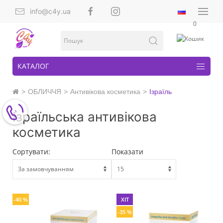
info@c4y.ua
0
КАТАЛОГ
ОБЛИЧЧЯ
Антивікова косметика
Ізраїль
Ізраїльська антивікова
косметика
Сортувати:
Показати
-40 %
ХІТ
-35 %