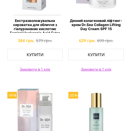
Екстразволожувальна
Денний колагеновий ліфтинг-
сироватка для обличчя з
крем Dr.Sea Collagen Lifting
гіалуроновою кислотою
Day Cream SPF 15
Famirel Hyaluronic Acid Extra
Hydration Serum
384 грн.
579 грн.
629 грн.
699 грн.
КУПИТИ
КУПИТИ
Замовити в 1 клік
Замовити в 1 клік
-10 %
-23 %