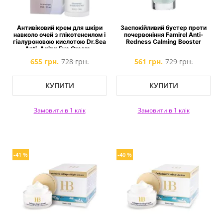
Антивіковий крем для шкіри
Заспокійливий бустер проти
навколо очей з глікотенсилом і
почервоніння Famirel Anti-
гіалуроновою кислотою Dr.Sea
Redness Calming Booster
Anti-Aging Eye Cream -
Glycotensyl & Hyaluronic Acid
655 грн.
728 грн.
561 грн.
729 грн.
КУПИТИ
КУПИТИ
Замовити в 1 клік
Замовити в 1 клік
-41 %
-40 %