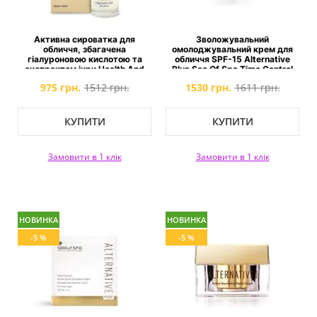
Активна сироватка для
Зволожувальний
обличчя, збагачена
омолоджувальний крем для
гіалуроновою кислотою та
обличчя SPF-15 Alternative
екстрактом ікри Health And
Plus Sea Of Spa Time Control
Beauty Multi-Active Serum
Active Light Moisture Cream
975 грн.
1512 грн.
1530 грн.
1611 грн.
SPF-15
КУПИТИ
КУПИТИ
Замовити в 1 клік
Замовити в 1 клік
НОВИНКА
НОВИНКА
-5 %
-5 %