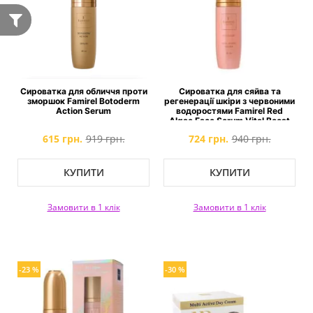
Сироватка для обличчя проти
Сироватка для сяйва та
зморшок Famirel Botoderm
регенерації шкіри з червоними
Action Serum
водоростями Famirel Red
Algae Face Serum Vital Boost
615 грн.
919 грн.
724 грн.
940 грн.
КУПИТИ
КУПИТИ
Замовити в 1 клік
Замовити в 1 клік
-23 %
-30 %