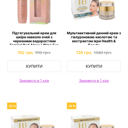
Підтягувальний крем для
Мультиактивний денний крем з
шкіри навколо очей з
гіалуроновою кислотою та
червоними водоростями
екстрактом ікри Health &
Famirel Red Algae Lifting Eye
Beauty
Cream
762 грн.
990 грн.
728 грн.
1040 грн.
КУПИТИ
КУПИТИ
Замовити в 1 клік
Замовити в 1 клік
-30 %
-30 %