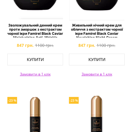
Зволожувальний денний крем
Живильний нічний крем для
проти зморшок з екстрактом
обличчя з екстрактом чорної
чорної ікри Famirel Black Caviar
ікри Famirel Black Caviar
Moisturizing Anti-Wrinkle
Nourishing Night Cream
Cream SPF 15
847 грн.
1100 грн.
847 грн.
1100 грн.
КУПИТИ
КУПИТИ
Замовити в 1 клік
Замовити в 1 клік
-23 %
-23 %