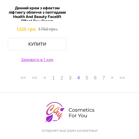
Денний крем з ефектом
ліфтингу обличчя з пептидами
Health And Beauty Facelift
Effect Day Cream
1225 грн.
1750 грн.
КУПИТИ
Замовити в 1 клік
<<
<<
<
1
2
3
4
5
6
7
>
>>
Інтернет-магазин косметики